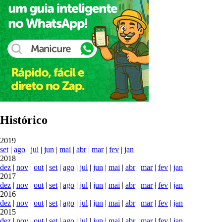
Histórico
2019
set
|
ago
|
jul
|
jun
|
mai
|
abr
|
mar
|
fev
|
jan
2018
dez
|
nov
|
out
|
set
|
ago
|
jul
|
jun
|
mai
|
abr
|
mar
|
fev
|
jan
2017
dez
|
nov
|
out
|
set
|
ago
|
jul
|
jun
|
mai
|
abr
|
mar
|
fev
|
jan
2016
dez
|
nov
|
out
|
set
|
ago
|
jul
|
jun
|
mai
|
abr
|
mar
|
fev
|
jan
2015
dez
|
nov
|
out
|
set
|
ago
|
jul
|
jun
|
mai
|
abr
|
mar
|
fev
|
jan