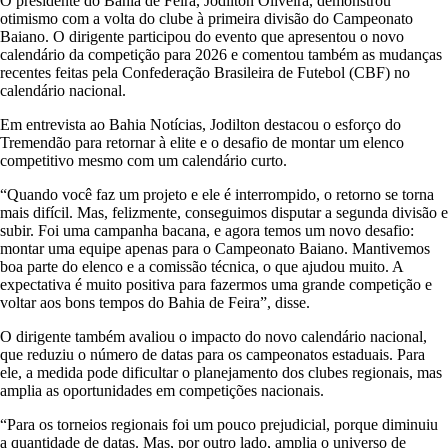
O presidente do Bahia de Feira, Jodilton Oliveira, demonstrou
otimismo com a volta do clube à primeira divisão do Campeonato
Baiano. O dirigente participou do evento que apresentou o novo
calendário da competição para 2026 e comentou também as mudanças
recentes feitas pela Confederação Brasileira de Futebol (CBF) no
calendário nacional.
Em entrevista ao Bahia Notícias, Jodilton destacou o esforço do
Tremendão para retornar à elite e o desafio de montar um elenco
competitivo mesmo com um calendário curto.
“Quando você faz um projeto e ele é interrompido, o retorno se torna
mais difícil. Mas, felizmente, conseguimos disputar a segunda divisão e
subir. Foi uma campanha bacana, e agora temos um novo desafio:
montar uma equipe apenas para o Campeonato Baiano. Mantivemos
boa parte do elenco e a comissão técnica, o que ajudou muito. A
expectativa é muito positiva para fazermos uma grande competição e
voltar aos bons tempos do Bahia de Feira”, disse.
O dirigente também avaliou o impacto do novo calendário nacional,
que reduziu o número de datas para os campeonatos estaduais. Para
ele, a medida pode dificultar o planejamento dos clubes regionais, mas
amplia as oportunidades em competições nacionais.
“Para os torneios regionais foi um pouco prejudicial, porque diminuiu
a quantidade de datas. Mas, por outro lado, amplia o universo de