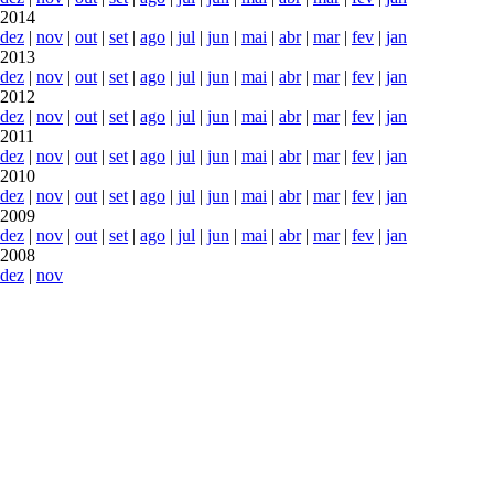
2014
dez
|
nov
|
out
|
set
|
ago
|
jul
|
jun
|
mai
|
abr
|
mar
|
fev
|
jan
2013
dez
|
nov
|
out
|
set
|
ago
|
jul
|
jun
|
mai
|
abr
|
mar
|
fev
|
jan
2012
dez
|
nov
|
out
|
set
|
ago
|
jul
|
jun
|
mai
|
abr
|
mar
|
fev
|
jan
2011
dez
|
nov
|
out
|
set
|
ago
|
jul
|
jun
|
mai
|
abr
|
mar
|
fev
|
jan
2010
dez
|
nov
|
out
|
set
|
ago
|
jul
|
jun
|
mai
|
abr
|
mar
|
fev
|
jan
2009
dez
|
nov
|
out
|
set
|
ago
|
jul
|
jun
|
mai
|
abr
|
mar
|
fev
|
jan
2008
dez
|
nov