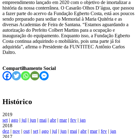
empreendimento lançado em 2020 com o objetivo de imortalizar a
história da nossa conterrânea. O Casarão Olhos D’água, que passou
a fazer parte do acervo da Fundação Egberto Costa, está aos poucos
sendo preparado para sediar o Memorial à Maria Quitéria e as
diversas Academias de Feira de Santana. “Estamos aguardando a
autorização do Prefeito Colbert Martins para a ocupação e
inauguração do equipamento. Enquanto isso, a Fundação Egberto
Costa continua adquirindo o mobiliário, pois uma parte já foi
adquirida”, afirma o Presidente da FUNTITEC Antônio Carlos
Daltro.
Compartilhamento Social
Histórico
2019
set
|
ago
|
jul
|
jun
|
mai
|
abr
|
mar
|
fev
|
jan
2018
dez
|
nov
|
out
|
set
|
ago
|
jul
|
jun
|
mai
|
abr
|
mar
|
fev
|
jan
2017