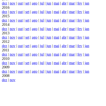
dez
|
nov
|
out
|
set
|
ago
|
jul
|
jun
|
mai
|
abr
|
mar
|
fev
|
jan
2016
dez
|
nov
|
out
|
set
|
ago
|
jul
|
jun
|
mai
|
abr
|
mar
|
fev
|
jan
2015
dez
|
nov
|
out
|
set
|
ago
|
jul
|
jun
|
mai
|
abr
|
mar
|
fev
|
jan
2014
dez
|
nov
|
out
|
set
|
ago
|
jul
|
jun
|
mai
|
abr
|
mar
|
fev
|
jan
2013
dez
|
nov
|
out
|
set
|
ago
|
jul
|
jun
|
mai
|
abr
|
mar
|
fev
|
jan
2012
dez
|
nov
|
out
|
set
|
ago
|
jul
|
jun
|
mai
|
abr
|
mar
|
fev
|
jan
2011
dez
|
nov
|
out
|
set
|
ago
|
jul
|
jun
|
mai
|
abr
|
mar
|
fev
|
jan
2010
dez
|
nov
|
out
|
set
|
ago
|
jul
|
jun
|
mai
|
abr
|
mar
|
fev
|
jan
2009
dez
|
nov
|
out
|
set
|
ago
|
jul
|
jun
|
mai
|
abr
|
mar
|
fev
|
jan
2008
dez
|
nov