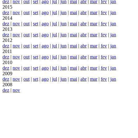
dez
|
nov
|
out
|
set
|
ago
|
jul
|
jun
|
mai
|
abr
|
mar
|
fev
|
jan
2015
dez
|
nov
|
out
|
set
|
ago
|
jul
|
jun
|
mai
|
abr
|
mar
|
fev
|
jan
2014
dez
|
nov
|
out
|
set
|
ago
|
jul
|
jun
|
mai
|
abr
|
mar
|
fev
|
jan
2013
dez
|
nov
|
out
|
set
|
ago
|
jul
|
jun
|
mai
|
abr
|
mar
|
fev
|
jan
2012
dez
|
nov
|
out
|
set
|
ago
|
jul
|
jun
|
mai
|
abr
|
mar
|
fev
|
jan
2011
dez
|
nov
|
out
|
set
|
ago
|
jul
|
jun
|
mai
|
abr
|
mar
|
fev
|
jan
2010
dez
|
nov
|
out
|
set
|
ago
|
jul
|
jun
|
mai
|
abr
|
mar
|
fev
|
jan
2009
dez
|
nov
|
out
|
set
|
ago
|
jul
|
jun
|
mai
|
abr
|
mar
|
fev
|
jan
2008
dez
|
nov