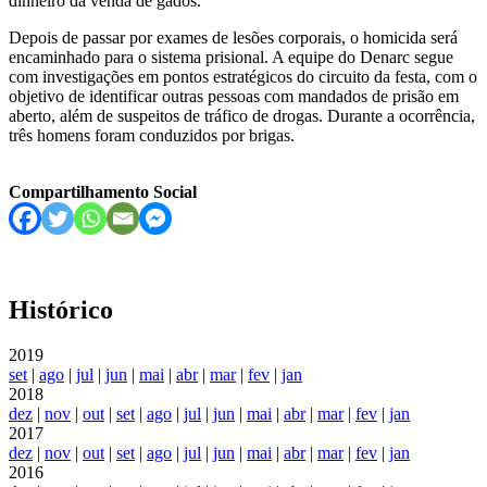
dinheiro da venda de gados.
Depois de passar por exames de lesões corporais, o homicida será
encaminhado para o sistema prisional. A equipe do Denarc segue
com investigações em pontos estratégicos do circuito da festa, com o
objetivo de identificar outras pessoas com mandados de prisão em
aberto, além de suspeitos de tráfico de drogas. Durante a ocorrência,
três homens foram conduzidos por brigas.
Compartilhamento Social
Histórico
2019
set
|
ago
|
jul
|
jun
|
mai
|
abr
|
mar
|
fev
|
jan
2018
dez
|
nov
|
out
|
set
|
ago
|
jul
|
jun
|
mai
|
abr
|
mar
|
fev
|
jan
2017
dez
|
nov
|
out
|
set
|
ago
|
jul
|
jun
|
mai
|
abr
|
mar
|
fev
|
jan
2016