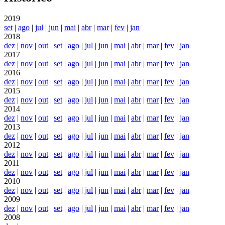
2019
set
|
ago
|
jul
|
jun
|
mai
|
abr
|
mar
|
fev
|
jan
2018
dez
|
nov
|
out
|
set
|
ago
|
jul
|
jun
|
mai
|
abr
|
mar
|
fev
|
jan
2017
dez
|
nov
|
out
|
set
|
ago
|
jul
|
jun
|
mai
|
abr
|
mar
|
fev
|
jan
2016
dez
|
nov
|
out
|
set
|
ago
|
jul
|
jun
|
mai
|
abr
|
mar
|
fev
|
jan
2015
dez
|
nov
|
out
|
set
|
ago
|
jul
|
jun
|
mai
|
abr
|
mar
|
fev
|
jan
2014
dez
|
nov
|
out
|
set
|
ago
|
jul
|
jun
|
mai
|
abr
|
mar
|
fev
|
jan
2013
dez
|
nov
|
out
|
set
|
ago
|
jul
|
jun
|
mai
|
abr
|
mar
|
fev
|
jan
2012
dez
|
nov
|
out
|
set
|
ago
|
jul
|
jun
|
mai
|
abr
|
mar
|
fev
|
jan
2011
dez
|
nov
|
out
|
set
|
ago
|
jul
|
jun
|
mai
|
abr
|
mar
|
fev
|
jan
2010
dez
|
nov
|
out
|
set
|
ago
|
jul
|
jun
|
mai
|
abr
|
mar
|
fev
|
jan
2009
dez
|
nov
|
out
|
set
|
ago
|
jul
|
jun
|
mai
|
abr
|
mar
|
fev
|
jan
2008