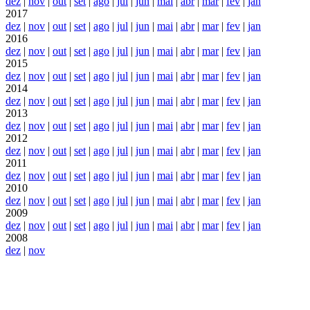
dez
|
nov
|
out
|
set
|
ago
|
jul
|
jun
|
mai
|
abr
|
mar
|
fev
|
jan
2017
dez
|
nov
|
out
|
set
|
ago
|
jul
|
jun
|
mai
|
abr
|
mar
|
fev
|
jan
2016
dez
|
nov
|
out
|
set
|
ago
|
jul
|
jun
|
mai
|
abr
|
mar
|
fev
|
jan
2015
dez
|
nov
|
out
|
set
|
ago
|
jul
|
jun
|
mai
|
abr
|
mar
|
fev
|
jan
2014
dez
|
nov
|
out
|
set
|
ago
|
jul
|
jun
|
mai
|
abr
|
mar
|
fev
|
jan
2013
dez
|
nov
|
out
|
set
|
ago
|
jul
|
jun
|
mai
|
abr
|
mar
|
fev
|
jan
2012
dez
|
nov
|
out
|
set
|
ago
|
jul
|
jun
|
mai
|
abr
|
mar
|
fev
|
jan
2011
dez
|
nov
|
out
|
set
|
ago
|
jul
|
jun
|
mai
|
abr
|
mar
|
fev
|
jan
2010
dez
|
nov
|
out
|
set
|
ago
|
jul
|
jun
|
mai
|
abr
|
mar
|
fev
|
jan
2009
dez
|
nov
|
out
|
set
|
ago
|
jul
|
jun
|
mai
|
abr
|
mar
|
fev
|
jan
2008
dez
|
nov