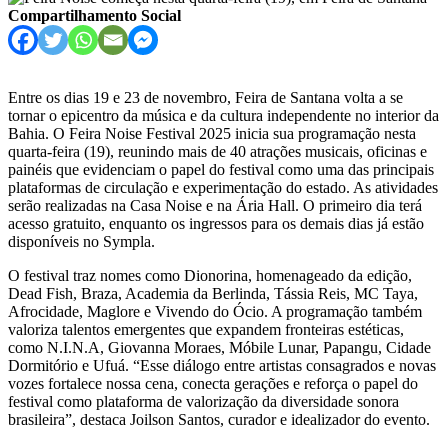
Compartilhamento Social
Entre os dias 19 e 23 de novembro, Feira de Santana volta a se
tornar o epicentro da música e da cultura independente no interior da
Bahia. O Feira Noise Festival 2025 inicia sua programação nesta
quarta-feira (19), reunindo mais de 40 atrações musicais, oficinas e
painéis que evidenciam o papel do festival como uma das principais
plataformas de circulação e experimentação do estado. As atividades
serão realizadas na Casa Noise e na Ária Hall. O primeiro dia terá
acesso gratuito, enquanto os ingressos para os demais dias já estão
disponíveis no Sympla.
O festival traz nomes como Dionorina, homenageado da edição,
Dead Fish, Braza, Academia da Berlinda, Tássia Reis, MC Taya,
Afrocidade, Maglore e Vivendo do Ócio. A programação também
valoriza talentos emergentes que expandem fronteiras estéticas,
como N.I.N.A, Giovanna Moraes, Móbile Lunar, Papangu, Cidade
Dormitório e Ufuá. “Esse diálogo entre artistas consagrados e novas
vozes fortalece nossa cena, conecta gerações e reforça o papel do
festival como plataforma de valorização da diversidade sonora
brasileira”, destaca Joilson Santos, curador e idealizador do evento.