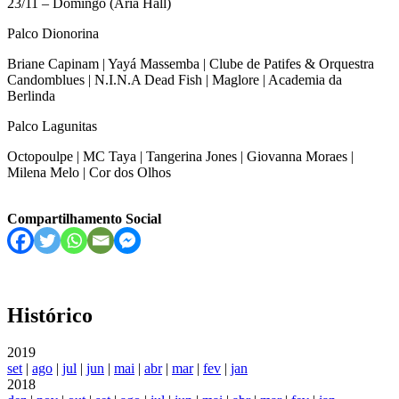
23/11 – Domingo (Ária Hall)
Palco Dionorina
Briane Capinam | Yayá Massemba | Clube de Patifes & Orquestra
Candomblues | N.I.N.A Dead Fish | Maglore | Academia da
Berlinda
Palco Lagunitas
Octopoulpe | MC Taya | Tangerina Jones | Giovanna Moraes |
Milena Melo | Cor dos Olhos
Compartilhamento Social
Histórico
2019
set
|
ago
|
jul
|
jun
|
mai
|
abr
|
mar
|
fev
|
jan
2018