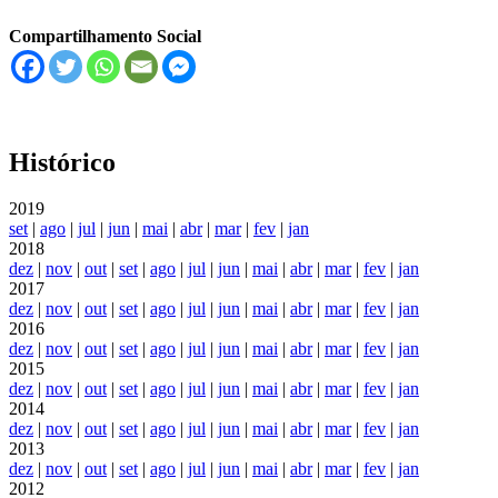
Compartilhamento Social
Histórico
2019
set
|
ago
|
jul
|
jun
|
mai
|
abr
|
mar
|
fev
|
jan
2018
dez
|
nov
|
out
|
set
|
ago
|
jul
|
jun
|
mai
|
abr
|
mar
|
fev
|
jan
2017
dez
|
nov
|
out
|
set
|
ago
|
jul
|
jun
|
mai
|
abr
|
mar
|
fev
|
jan
2016
dez
|
nov
|
out
|
set
|
ago
|
jul
|
jun
|
mai
|
abr
|
mar
|
fev
|
jan
2015
dez
|
nov
|
out
|
set
|
ago
|
jul
|
jun
|
mai
|
abr
|
mar
|
fev
|
jan
2014
dez
|
nov
|
out
|
set
|
ago
|
jul
|
jun
|
mai
|
abr
|
mar
|
fev
|
jan
2013
dez
|
nov
|
out
|
set
|
ago
|
jul
|
jun
|
mai
|
abr
|
mar
|
fev
|
jan
2012