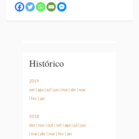
Histórico
2019
set
|
ago
|
jul
|
jun
|
mai
|
abr
|
mar
|
fev
|
jan
2018
dez
|
nov
|
out
|
set
|
ago
|
jul
|
jun
|
mai
|
abr
|
mar
|
fev
|
jan