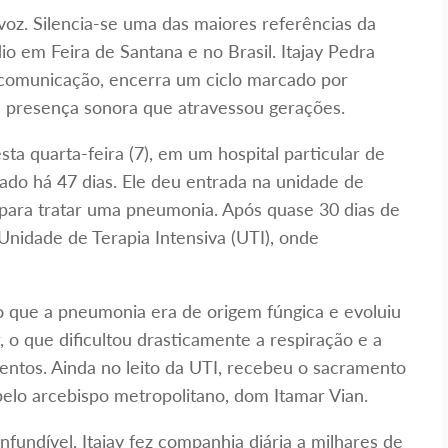
voz. Silencia-se uma das maiores referências da
io em Feira de Santana e no Brasil. Itajay Pedra
 comunicação, encerra um ciclo marcado por
ma presença sonora que atravessou gerações.
a quarta-feira (7), em um hospital particular de
nado há 47 dias. Ele deu entrada na unidade de
ara tratar uma pneumonia. Após quase 30 dias de
 Unidade de Terapia Intensiva (UTI), onde
o que a pneumonia era de origem fúngica e evoluiu
 o que dificultou drasticamente a respiração e a
ntos. Ainda no leito da UTI, recebeu o sacramento
elo arcebispo metropolitano, dom Itamar Vian.
fundível, Itajay fez companhia diária a milhares de