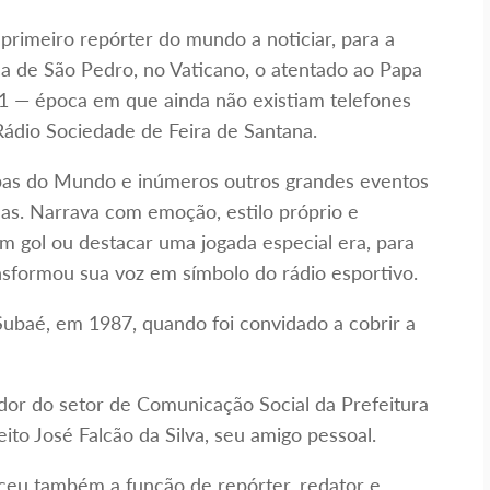
o primeiro repórter do mundo a noticiar, para a
a de São Pedro, no Vaticano, o atentado ao Papa
81 — época em que ainda não existiam telefones
Rádio Sociedade de Feira de Santana.
Copas do Mundo e inúmeros outros grandes eventos
das. Narrava com emoção, estilo próprio e
um gol ou destacar uma jogada especial era, para
ansformou sua voz em símbolo do rádio esportivo.
baé, em 1987, quando foi convidado a cobrir a
ador do setor de Comunicação Social da Prefeitura
ito José Falcão da Silva, seu amigo pessoal.
eu também a função de repórter, redator e