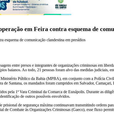
e operação em Feira contra esquema de comu
ens entre presos e integrantes de organizações criminosas em liberdad
os baianos. Ao todo, 21 pessoas foram alvo das medidas judiciais, ent
o Ministério Público da Bahia (MPBA), em conjunto com a Polícia Civil
ira de Santana, os mandados foram cumpridos em Salvador, Camaçari, La
s pela 1ª Vara Criminal da Comarca de Eunápolis. Durante as diligên
dentificação de outros possíveis envolvidos.
e prisional de segurança máxima continuavam transmitindo ordens par
 de Combate às Organizações Criminosas (Gaeco), esse fluxo permitia 