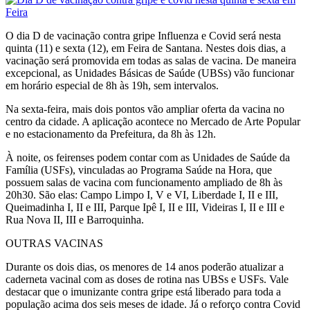
O dia D de vacinação contra gripe Influenza e Covid será nesta
quinta (11) e sexta (12), em Feira de Santana. Nestes dois dias, a
vacinação será promovida em todas as salas de vacina. De maneira
excepcional, as Unidades Básicas de Saúde (UBSs) vão funcionar
em horário especial de 8h às 19h, sem intervalos.
Na sexta-feira, mais dois pontos vão ampliar oferta da vacina no
centro da cidade. A aplicação acontece no Mercado de Arte Popular
e no estacionamento da Prefeitura, da 8h às 12h.
À noite, os feirenses podem contar com as Unidades de Saúde da
Família (USFs), vinculadas ao Programa Saúde na Hora, que
possuem salas de vacina com funcionamento ampliado de 8h às
20h30. São elas: Campo Limpo I, V e VI, Liberdade I, II e III,
Queimadinha I, II e III, Parque Ipê I, II e III, Videiras I, II e III e
Rua Nova II, III e Barroquinha.
OUTRAS VACINAS
Durante os dois dias, os menores de 14 anos poderão atualizar a
caderneta vacinal com as doses de rotina nas UBSs e USFs. Vale
destacar que o imunizante contra gripe está liberado para toda a
população acima dos seis meses de idade. Já o reforço contra Covid