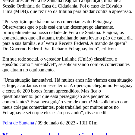
Vereadores de Feira de Santana reagiram à operação, durante a
Sessão Ordinária da Casa da Cidadania. Foi o caso de Edvaldo
Lima (MDB), que fez uso da tribuna para bradar contra a apreensão.
“Perseguição que há contra os comerciantes do Feiraguay.
Observamos que o país está em um desemprego alarmante,
principalmente na nossa cidade de Feira de Santana. E agora, os
comerciantes que ali atuam, trabalhando para levar o pão de cada dia
para a sua família, e aí vem a Receita Federal. A mando de quem?
Do Governo Federal. Vai fechar o Feiraguay todo”, criticou.
Em sua rede social, o vereador Lulinha (União) classificou o
episódio como “lamentável”, se solidarizando com os comerciantes
que atuam no equipamento.
“Uma situação lamentável. Há muitos anos não víamos essa situação
e, hoje, acordamos com esse terror. A operação chegou no Feiraguay
e cerca de 200 boxes foram apreendidos. Mas fica o
questionamento: por que essa perseguição aos pequenos
comerciantes? Essa perseguição vem de quem? Me solidarizo com
meus colegas comerciantes, pois trabalhei por muitos anos no
Feiraguay e sei o que eles estão passando”, disse o edil.
Feira de Santana
/ 09 de maio de 2023 - 13H 01m