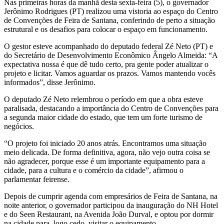
Nas primeiras horas da manhã desta sexta-feira (5), o governador
Jerônimo Rodrigues (PT) realizou uma vistoria ao espaço do Centro
de Convenções de Feira de Santana, conferindo de perto a situação
estrutural e os desafios para colocar o espaço em funcionamento.
O gestor esteve acompanhado do deputado federal Zé Neto (PT) e
do Secretário de Desenvolvimento Econômico Ângelo Almeida: “A
expectativa nossa é que dê tudo certo, pra gente poder atualizar o
projeto e licitar. Vamos aguardar os prazos. Vamos mantendo vocês
informados”, disse Jerônimo.
O deputado Zé Neto relembrou o período em que a obra esteve
paralisada, destacando a importância do Centro de Convenções para
a segunda maior cidade do estado, que tem um forte turismo de
negócios.
“O projeto foi iniciado 20 anos atrás. Encontramos uma situação
meio delicada. De forma definitiva, agora, não vejo outra coisa se
não agradecer, porque esse é um importante equipamento para a
cidade, para a cultura e o comércio da cidade”, afirmou o
parlamentar feirense.
Depois de cumprir agenda com empresários de Feira de Santana, na
noite anterior, o governador participou da inauguração do NH Hotel
e do Seen Restaurant, na Avenida João Durval, e optou por dormir
na cidade para, logo cedo, visitar o equipamento.