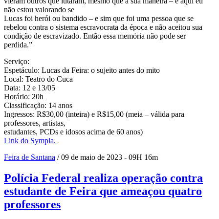
vieram outros que lutaram, mesmo que à sua maneira – e aqui eu
não estou valorando se
Lucas foi herói ou bandido – e sim que foi uma pessoa que se
rebelou contra o sistema escravocrata da época e não aceitou sua
condição de escravizado. Então essa memória não pode ser
perdida.”
Serviço:
Espetáculo: Lucas da Feira: o sujeito antes do mito
Local: Teatro do Cuca
Data: 12 e 13/05
Horário: 20h
Classificação: 14 anos
Ingressos: R$30,00 (inteira) e R$15,00 (meia – válida para
professores, artistas,
estudantes, PCDs e idosos acima de 60 anos)
Link do Sympla.
Feira de Santana
/ 09 de maio de 2023 - 09H 16m
Polícia Federal realiza operação contra
estudante de Feira que ameaçou quatro
professores