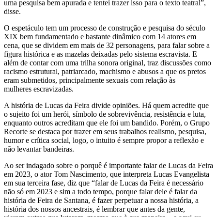
uma pesquisa bem apurada e tentei trazer isso para o texto teatral”,
disse.
O espetáculo tem um processo de construção e pesquisa do século
XIX bem fundamentado e bastante dinâmico com 14 atores em
cena, que se dividem em mais de 32 personagens, para falar sobre a
figura histórica e as mazelas deixadas pelo sistema escravista. E
além de contar com uma trilha sonora original, traz discussões como
racismo estrutural, patriarcado, machismo e abusos a que os pretos
eram submetidos, principalmente sexuais com relação às
mulheres escravizadas.
A história de Lucas da Feira divide opiniões. Há quem acredite que
o sujeito foi um herói, símbolo de sobrevivência, resistência e luta,
enquanto outros acreditam que ele foi um bandido. Porém, o Grupo
Recorte se destaca por trazer em seus trabalhos realismo, pesquisa,
humor e crítica social, logo, o intuito é sempre propor a reflexão e
não levantar bandeiras.
Ao ser indagado sobre o porquê é importante falar de Lucas da Feira
em 2023, o ator Tom Nascimento, que interpreta Lucas Evangelista
em sua terceira fase, diz que “falar de Lucas da Feira é necessário
não só em 2023 e sim a todo tempo, porque falar dele é falar da
história de Feira de Santana, é fazer perpetuar a nossa história, a
história dos nossos ancestrais, é lembrar que antes da gente,