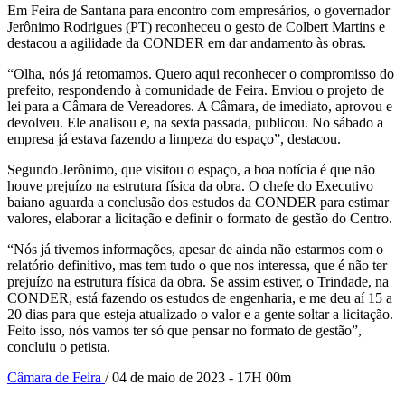
Em Feira de Santana para encontro com empresários, o governador
Jerônimo Rodrigues (PT) reconheceu o gesto de Colbert Martins e
destacou a agilidade da CONDER em dar andamento às obras.
“Olha, nós já retomamos. Quero aqui reconhecer o compromisso do
prefeito, respondendo à comunidade de Feira. Enviou o projeto de
lei para a Câmara de Vereadores. A Câmara, de imediato, aprovou e
devolveu. Ele analisou e, na sexta passada, publicou. No sábado a
empresa já estava fazendo a limpeza do espaço”, destacou.
Segundo Jerônimo, que visitou o espaço, a boa notícia é que não
houve prejuízo na estrutura física da obra. O chefe do Executivo
baiano aguarda a conclusão dos estudos da CONDER para estimar
valores, elaborar a licitação e definir o formato de gestão do Centro.
“Nós já tivemos informações, apesar de ainda não estarmos com o
relatório definitivo, mas tem tudo o que nos interessa, que é não ter
prejuízo na estrutura física da obra. Se assim estiver, o Trindade, na
CONDER, está fazendo os estudos de engenharia, e me deu aí 15 a
20 dias para que esteja atualizado o valor e a gente soltar a licitação.
Feito isso, nós vamos ter só que pensar no formato de gestão”,
concluiu o petista.
Câmara de Feira
/ 04 de maio de 2023 - 17H 00m