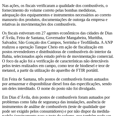
Nas ações, os fiscais verificaram a qualidade dos combustíveis, o
fornecimento do volume correto pelas bombas medidoras,
adequação dos equipamentos e instrumentos necessários ao correto
manuseio dos produtos, documentações de outorga da empresa e
relativas às movimentações dos combustíveis.
Os fiscais estiveram em 27 agentes econômicos das cidades de Dias
d’Ávila, Feira de Santana, Governador Mangabeira, Muritiba,
Salvador, São Gonçalo dos Campos, Serrinha e Teofilândia. A ANP
realizou a operação Tanque Cheio em ação de fiscalização em
postos revendedores e distribuidoras de combustíveis do interior da
Bahia, selecionados após estudo prévio de movimentação comercial.
O foco da ação foi a verificação de características não detectáveis
pelos testes realizados em campo, como teor de biodiesel e teor de
metanol, a partir da utilização do aparelho de FTIR portátil.
Em Feira de Santana, três postos de combustíveis foram autuados
por armazenar e disponibilizar diesel fora das especificações, sendo
um deles interditado. O nome do posto não foi divulgado.
Em Dias d’Ávila, dois postos de combustíveis foram autuados por
problemas como falta de segurança das instalações, ausência de
instrumentos de análise de combustíveis (teste de qualidade que
pode ser exigido pelos consumidores) e por não dispor da medida-
padrão (equipamento para o teste de volume, que também pode ser