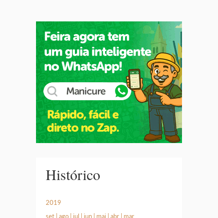
Histórico
2019
set
|
ago
|
jul
|
jun
|
mai
|
abr
|
mar