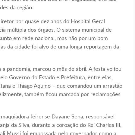
ades da região.
diretor por quase dez anos do Hospital Geral
cia múltipla dos órgãos. O sistema municipal de
ssunto em rede nacional, mas não por um bom
olas da cidade foi alvo de uma longa reportagem da
s a pandemia, marcou o mês de abril. A festa voltou
lo Governo do Estado e Prefeitura, entre elas,
antana e Thiago Aquino – que comandou um arrastão
nfelizmente, também ficou marcada por reclamações
a maquiadora feirense Dayane Sena, responsável
ja da Silva, durante a coroação do Rei Charles III,
li Mussi foi empossada pelo governador como a