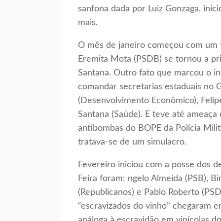
sanfona dada por Luiz Gonzaga, iníc
mais.
O mês de janeiro começou com um fat
Eremita Mota (PSDB) se tornou a pri
Santana. Outro fato que marcou o in
comandar secretarias estaduais no 
(Desenvolvimento Econômico), Felipe
Santana (Saúde). E teve até ameaça
antibombas do BOPE da Polícia Milit
tratava-se de um simulacro.
Fevereiro iniciou com a posse dos d
Feira foram: ngelo Almeida (PSB), Bi
(Republicanos) e Pablo Roberto (PS
“escravizados do vinho” chegaram e
análoga à escravidão em vinícolas d