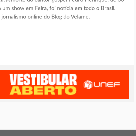
iça. A morte do cantor gospel Pedro Henrique, de 30
 um show em Feira, foi notícia em todo o Brasil.
ornalismo online do Blog do Velame.