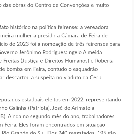
io das obras do Centro de Convenções e muito
o histórico na política feirense: a vereadora
meira mulher a presidir a Câmara de Feira de
ício de 2023 foi a nomeação de três feirenses para
Governo Jerônimo Rodrigues: ngelo Almeida
 Freitas (Justiça e Direitos Humanos) e Roberta
 de bomba em Feira, contudo o esquadrão
ar descartou a suspeita no viaduto da Cerb,
eputados estaduais eleitos em 2022, representando
nho Galinha (Patriota), José de Arimateia
DB). Ainda no segundo mês do ano, trabalhadores
m Feira. Eles foram encontrados em situação
o Rio Grande do Sul. Dos 240 resgatados, 195 são