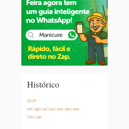
Histórico
2019
set
|
ago
|
jul
|
jun
|
mai
|
abr
|
mar
|
fev
|
jan