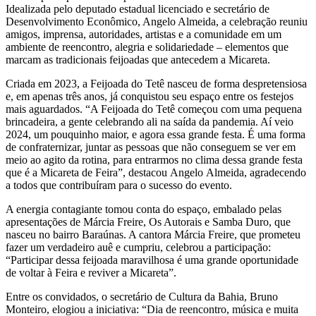
Idealizada pelo deputado estadual licenciado e secretário de
Desenvolvimento Econômico, Angelo Almeida, a celebração reuniu
amigos, imprensa, autoridades, artistas e a comunidade em um
ambiente de reencontro, alegria e solidariedade – elementos que
marcam as tradicionais feijoadas que antecedem a Micareta.
Criada em 2023, a Feijoada do Tetê nasceu de forma despretensiosa
e, em apenas três anos, já conquistou seu espaço entre os festejos
mais aguardados. “A Feijoada do Tetê começou com uma pequena
brincadeira, a gente celebrando ali na saída da pandemia. Aí veio
2024, um pouquinho maior, e agora essa grande festa. É uma forma
de confraternizar, juntar as pessoas que não conseguem se ver em
meio ao agito da rotina, para entrarmos no clima dessa grande festa
que é a Micareta de Feira”, destacou Angelo Almeida, agradecendo
a todos que contribuíram para o sucesso do evento.
A energia contagiante tomou conta do espaço, embalado pelas
apresentações de Márcia Freire, Os Autorais e Samba Duro, que
nasceu no bairro Baraúnas. A cantora Márcia Freire, que prometeu
fazer um verdadeiro auê e cumpriu, celebrou a participação:
“Participar dessa feijoada maravilhosa é uma grande oportunidade
de voltar à Feira e reviver a Micareta”.
Entre os convidados, o secretário de Cultura da Bahia, Bruno
Monteiro, elogiou a iniciativa: “Dia de reencontro, música e muita