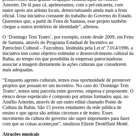
Amorim. De lá para cá, aprimoramos, com a pré-micareta, com
maior apoio aos artistas locais, democratizando ainda mais a festa
oficial. Uma iniciativa constante do trabalho do Governo do Estado.
Queremos que, a partir de Feira de Santana, esse projeto também
chegue a outros territórios de identidade”, afirmou.
O ‘Domingo Tem Teatro’, por exemplo, existe desde 2009, em Feira
de Santana, através do Programa Estadual de Incentivo ao
Patrocínio Cultural – Fazcultura. Instituída pela Lei nº 7.014/1996, a
iniciativa tem como objetivo estimular o desenvolvimento cultural da
Bahia, ao tempo em que possibilita às empresas patrocinadoras
associar a imagem diretamente às ações culturais que considerem
mais adequadas.
“Enquanto agentes culturais, temos essa oportunidade de promover
projetos que possam ter um incentivo. No caso do ‘Domingo Tem
Teatro’, temos uma parceria entre governo, empresa e proponente. O
elenco desse espetáculo é composto por artistas formados aqui, no
Amélio Amorim, através de um outro edital chamado Ponto de
Cultura da Bahia. São 15 jovens estudantes da rede pública de
ensino e que agora são artistas circenses e de teatro. Esses
movimento da cultura do governo são super importantes para fazer
com que as coisas aconteçam”, sinalizou Elizete Destéffani Motté.
Atrações musicais