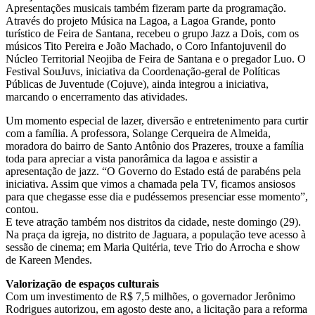
Apresentações musicais também fizeram parte da programação.
Através do projeto Música na Lagoa, a Lagoa Grande, ponto
turístico de Feira de Santana, recebeu o grupo Jazz a Dois, com os
músicos Tito Pereira e João Machado, o Coro Infantojuvenil do
Núcleo Territorial Neojiba de Feira de Santana e o pregador Luo. O
Festival SouJuvs, iniciativa da Coordenação-geral de Políticas
Públicas de Juventude (Cojuve), ainda integrou a iniciativa,
marcando o encerramento das atividades.
Um momento especial de lazer, diversão e entretenimento para curtir
com a família. A professora, Solange Cerqueira de Almeida,
moradora do bairro de Santo Antônio dos Prazeres, trouxe a família
toda para apreciar a vista panorâmica da lagoa e assistir a
apresentação de jazz. “O Governo do Estado está de parabéns pela
iniciativa. Assim que vimos a chamada pela TV, ficamos ansiosos
para que chegasse esse dia e pudéssemos presenciar esse momento”,
contou.
E teve atração também nos distritos da cidade, neste domingo (29).
Na praça da igreja, no distrito de Jaguara, a população teve acesso à
sessão de cinema; em Maria Quitéria, teve Trio do Arrocha e show
de Kareen Mendes.
Valorização de espaços culturais
Com um investimento de R$ 7,5 milhões, o governador Jerônimo
Rodrigues autorizou, em agosto deste ano, a licitação para a reforma