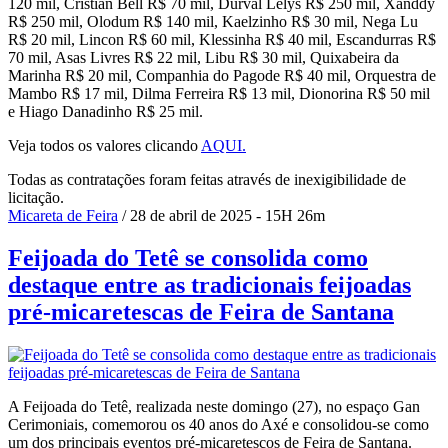
120 mil, Cristian Bell R$ 70 mil, Durval Lelys R$ 250 mil, Xanddy
R$ 250 mil, Olodum R$ 140 mil, Kaelzinho R$ 30 mil, Nega Lu
R$ 20 mil, Lincon R$ 60 mil, Klessinha R$ 40 mil, Escandurras R$
70 mil, Asas Livres R$ 22 mil, Libu R$ 30 mil, Quixabeira da
Marinha R$ 20 mil, Companhia do Pagode R$ 40 mil, Orquestra de
Mambo R$ 17 mil, Dilma Ferreira R$ 13 mil, Dionorina R$ 50 mil
e Hiago Danadinho R$ 25 mil.
Veja todos os valores clicando
AQUI.
Todas as contratações foram feitas através de inexigibilidade de
licitação.
Micareta de Feira
/ 28 de abril de 2025 - 15H 26m
Feijoada do Tetê se consolida como
destaque entre as tradicionais feijoadas
pré-micaretescas de Feira de Santana
A Feijoada do Tetê, realizada neste domingo (27), no espaço Gan
Cerimoniais, comemorou os 40 anos do Axé e consolidou-se como
um dos principais eventos pré-micaretescos de Feira de Santana.