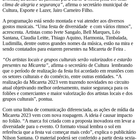
clima de alegria e segurança”
, afirma o secretário municipal de
Cultura, Esporte e Lazer, Jairo Carneiro Filho.
A programação está sendo montada e vai atender aos diversos
gostos musicais. “Uma festa de diversidade e com vários ritmos”,
acrescenta. Artistas como Ivete Sangalo, Bell Marques, Léo
Santana, Claudia Leitte, Thiago Aquino, Harmonia, Timbalada,
Ludimilla, dentre outros grandes nomes da música, estão na mira e
sendo contatados para estarem presentes na Micareta de Feira .
“Os artistas locais e grupos culturais serão valorizados e estarão
presentes na Micareta”
, afirma o secretário de Cultura lembrando
que o período de realização da festa foi acordado em reuniões com
os setores culturais e do comércio, entre outras entidades. “A
realização da Micareta 2023 vem trazendo novidades no circuito
atual objetivando melhor ordenamento, maior segurança para os
foliões e comerciantes e maior valorização dos artistas locais e dos
grupos culturais”, pontua.
Com uma linha de comunicação diferenciada, as ações de mídia da
Micareta 2023 vem com nova roupagem. A ideia é causar impacto
no folião. “A marca foi criada com a proposta inovadora em levar a
diversidade para o evento. O formato visual lembra o sol em
referência que a festa vai começar mais cedo”, explica o publicitário
Nilson Santana. O material poderá ser conferido a partir desta sexta-