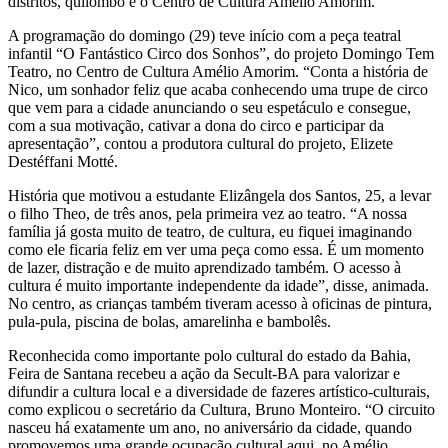
distritos, quilombo e o Centro de Cultura Amélio Amorim.
A programação do domingo (29) teve início com a peça teatral
infantil “O Fantástico Circo dos Sonhos”, do projeto Domingo Tem
Teatro, no Centro de Cultura Amélio Amorim. “Conta a história de
Nico, um sonhador feliz que acaba conhecendo uma trupe de circo
que vem para a cidade anunciando o seu espetáculo e consegue,
com a sua motivação, cativar a dona do circo e participar da
apresentação”, contou a produtora cultural do projeto, Elizete
Destéffani Motté.
História que motivou a estudante Elizângela dos Santos, 25, a levar
o filho Theo, de três anos, pela primeira vez ao teatro. “A nossa
família já gosta muito de teatro, de cultura, eu fiquei imaginando
como ele ficaria feliz em ver uma peça como essa. É um momento
de lazer, distração e de muito aprendizado também. O acesso à
cultura é muito importante independente da idade”, disse, animada.
No centro, as crianças também tiveram acesso à oficinas de pintura,
pula-pula, piscina de bolas, amarelinha e bambolês.
Reconhecida como importante polo cultural do estado da Bahia,
Feira de Santana recebeu a ação da Secult-BA para valorizar e
difundir a cultura local e a diversidade de fazeres artístico-culturais,
como explicou o secretário da Cultura, Bruno Monteiro. “O circuito
nasceu há exatamente um ano, no aniversário da cidade, quando
promovemos uma grande ocupação cultural aqui, no Amélio